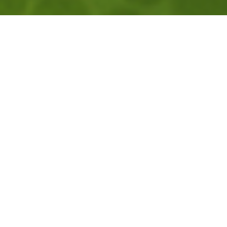
O festiwalu
Nie mogło być inaczej – nadchodzi
Jesienny
Festiwal Mangowy
, który odbędzie się już w
dniach
6-8 listopada
. Podczas festiwalu swoją
premierę lub przedpremierę będzie miało w
sumie aż 8 naszych jesiennych nowości!
Ponownie, oprócz indywidualnych dodatków dla
prenumeratorów, będziecie mogli uzbierać też
duże, limitowane karty kolekcjonerskie
z każdej
serii! Aby je zdobyć, należy zakupić
minimum