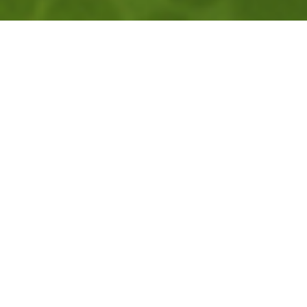
O festiwalu
Nie mogło być inaczej – nadchodzi
Jesienny
Festiwal Mangowy
, który odbędzie się już w
dniach
6-8 listopada
. Podczas festiwalu swoją
premierę lub przedpremierę będzie miało w
sumie aż 8 naszych jesiennych nowości!
Ponownie, oprócz indywidualnych dodatków dla
prenumeratorów, będziecie mogli uzbierać też
duże, limitowane karty kolekcjonerskie
z każdej
serii! Aby je zdobyć, należy zakupić
minimum